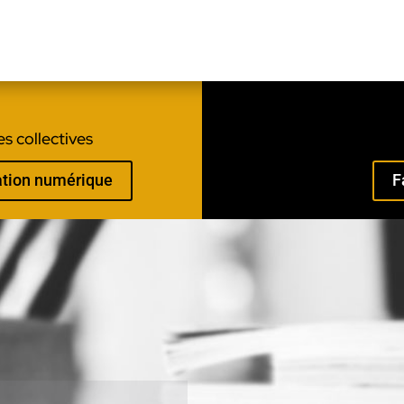
s collectives
mation numérique
F