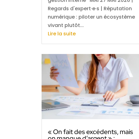
gestion interne MAI 27 MAI 2026 |
Regards d'expert·e·s | Réputation
numérique : piloter un écosystème
vivant plutôt...
Lire la suite
« On fait des excédents, mais
on manque d’argent » :