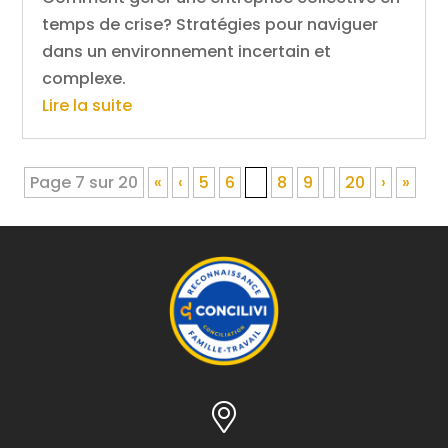
temps de crise? Stratégies pour naviguer
dans un environnement incertain et
complexe.
Lire la suite
Page 7 sur 20
«
‹
5
6
7
8
9
20
›
»