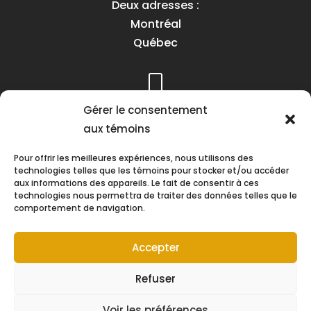
Deux adresses :
Montréal
Québec
Téléphone :
Gérer le consentement
(418) 622-1001
aux témoins
1 (855) 837-9142
Pour offrir les meilleures expériences, nous utilisons des
technologies telles que les témoins pour stocker et/ou accéder
aux informations des appareils. Le fait de consentir à ces
technologies nous permettra de traiter des données telles que le
comportement de navigation.
Heures d’ouverture :
Lundi au vendredi
Accepter
8h30 à 16h30
Refuser
Voir les préférences