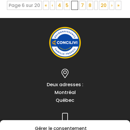
Page 6 sur 20
«
‹
4
5
6
7
8
20
›
»
Deux adresses :
Montréal
Québec
Téléphone :
Gérer le consentement