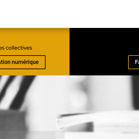
s collectives
mation numérique
F