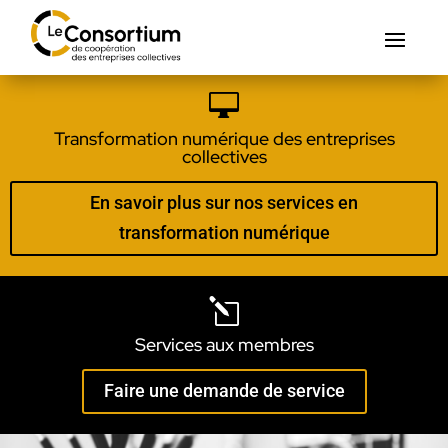

Transformation numérique des entreprises
collectives
En savoir plus sur nos services en
transformation numérique
l
Services aux membres
Faire une demande de service