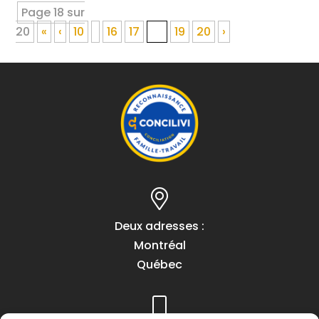
Page 18 sur
20
«
‹
10
16
17
18
19
20
›
Deux adresses :
Montréal
Québec