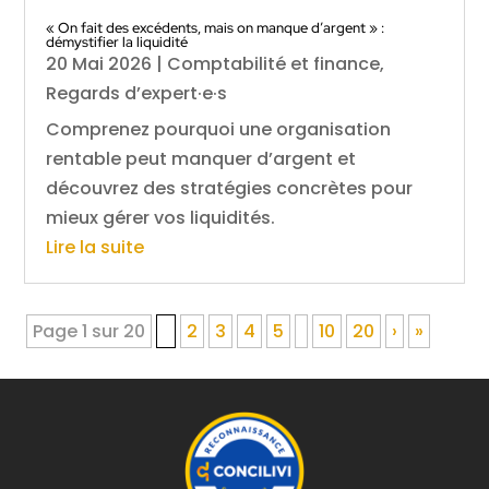
« On fait des excédents, mais on manque d’argent » :
démystifier la liquidité
20 Mai 2026
|
Comptabilité et finance
,
Regards d’expert·e·s
Comprenez pourquoi une organisation
rentable peut manquer d’argent et
découvrez des stratégies concrètes pour
mieux gérer vos liquidités.
Lire la suite
Page 1 sur 20
1
2
3
4
5
10
20
›
»