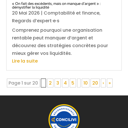
« On fait des excédents, mais on manque d’argent » :
démystifier la liquidité
20 Mai 2026
|
Comptabilité et finance
,
Regards d’expert·e·s
Comprenez pourquoi une organisation
rentable peut manquer d’argent et
découvrez des stratégies concrètes pour
mieux gérer vos liquidités.
Lire la suite
Page 1 sur 20
1
2
3
4
5
10
20
›
»