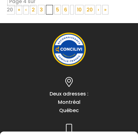
Page 4 sur
20
«
‹
2
3
4
5
6
10
20
›
»
Deux adresses :
Montréal
Québec