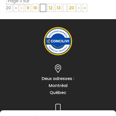
Page 11 sur
20
«
‹
9
10
11
12
13
20
›
»
Deux adresses :
Montréal
Québec