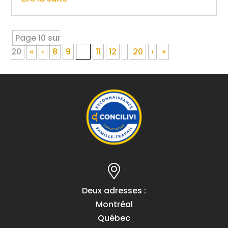
Page 10 sur
20
«
‹
8
9
10
11
12
20
›
»
Deux adresses :
Montréal
Québec