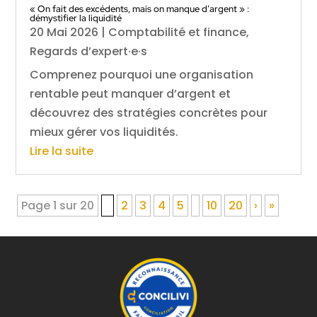
« On fait des excédents, mais on manque d’argent » :
démystifier la liquidité
20 Mai 2026
|
Comptabilité et finance
,
Regards d’expert·e·s
Comprenez pourquoi une organisation
rentable peut manquer d’argent et
découvrez des stratégies concrètes pour
mieux gérer vos liquidités.
Lire la suite
Page 1 sur 20
1
2
3
4
5
10
20
›
»