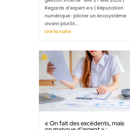
gestion interne MAI 27 MAI 2026 |
Regards d'expert·e·s | Réputation
numérique : piloter un écosystème
vivant plutôt...
Lire la suite
« On fait des excédents, mais
on manque d’argent » :