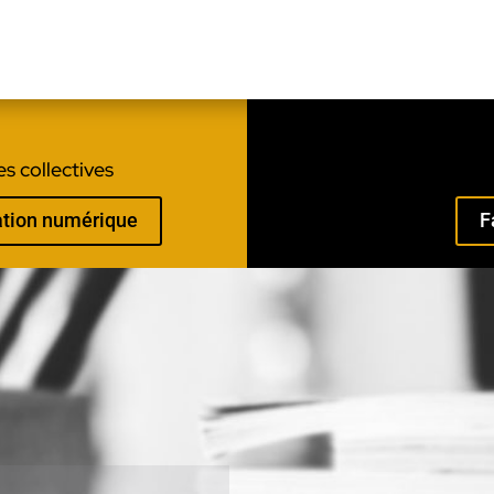
s collectives
mation numérique
F