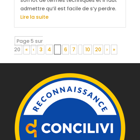
son lot de termes techniques et il faut
admettre qu’il est facile de s’y perdre.
Lire la suite
Page 5 sur
20
«
‹
3
4
5
6
7
10
20
›
»