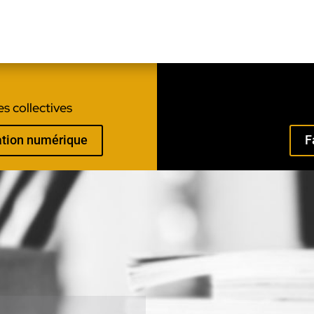
s collectives
mation numérique
F