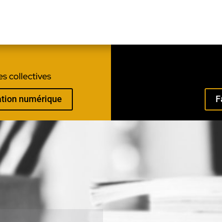
s collectives
mation numérique
F