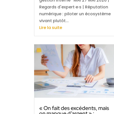
gestion interne MAI 27 MAI 2026 |
Regards d'expert·e·s | Réputation
numérique : piloter un écosystème
vivant plutôt...
Lire la suite
« On fait des excédents, mais
on manque d’argent » :