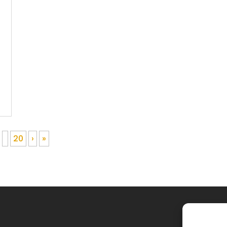
20
›
»