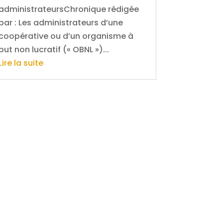
administrateursChronique rédigée
par : Les administrateurs d’une
coopérative ou d’un organisme à
but non lucratif (« OBNL »)...
Lire la suite