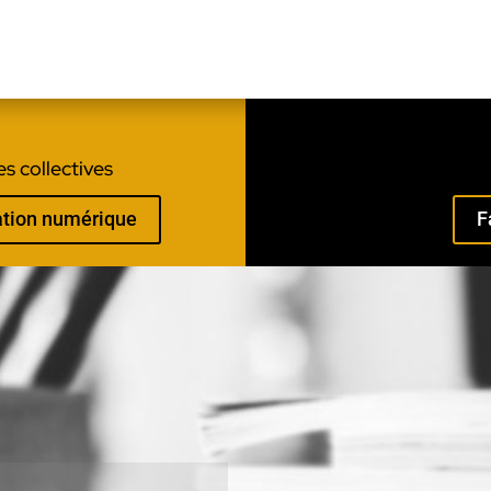
s collectives
mation numérique
F