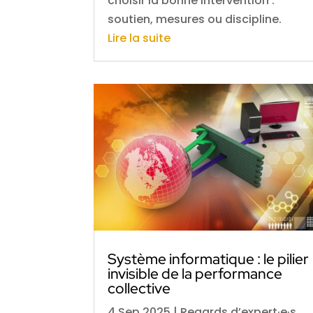
choisir la bonne intervention :
soutien, mesures ou discipline.
Lire la suite
Système informatique : le pilier
invisible de la performance
collective
4 Sep 2025
|
Regards d’expert·e·s
,