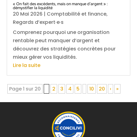
« On fait des excédents, mais on manque d’argent » :
démystifier la liquidité
20 Mai 2026
|
Comptabilité et finance
,
Regards d’expert·e·s
Comprenez pourquoi une organisation
rentable peut manquer d’argent et
découvrez des stratégies concrètes pour
mieux gérer vos liquidités.
Lire la suite
Page 1 sur 20
1
2
3
4
5
10
20
›
»