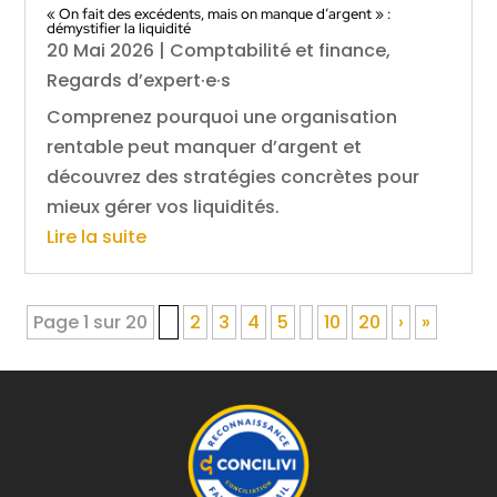
« On fait des excédents, mais on manque d’argent » :
démystifier la liquidité
20 Mai 2026
|
Comptabilité et finance
,
Regards d’expert·e·s
Comprenez pourquoi une organisation
rentable peut manquer d’argent et
découvrez des stratégies concrètes pour
mieux gérer vos liquidités.
Lire la suite
Page 1 sur 20
1
2
3
4
5
10
20
›
»