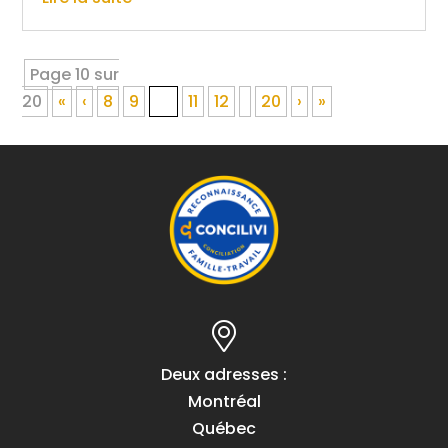
Page 10 sur
20
«
‹
8
9
10
11
12
20
›
»
Deux adresses :
Montréal
Québec