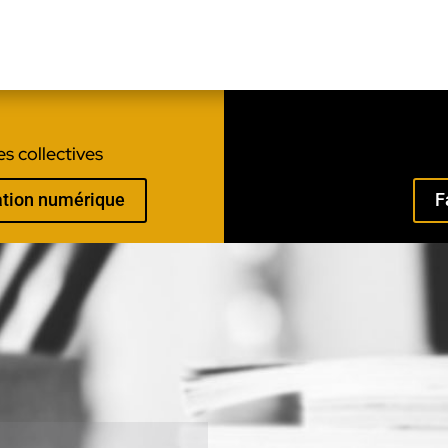
s collectives
mation numérique
F