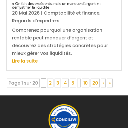
« On fait des excédents, mais on manque d’argent » :
démystifier la liquidité
20 Mai 2026
|
Comptabilité et finance
,
Regards d’expert·e·s
Comprenez pourquoi une organisation
rentable peut manquer d’argent et
découvrez des stratégies concrètes pour
mieux gérer vos liquidités.
Lire la suite
Page 1 sur 20
1
2
3
4
5
10
20
›
»