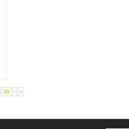
20
›
»