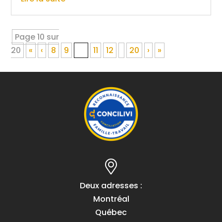
Page 10 sur
20
«
‹
8
9
10
11
12
20
›
»
Deux adresses :
Montréal
Québec