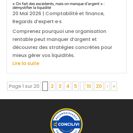
« On fait des excédents, mais on manque d’argent » :
démystifier la liquidité
20 Mai 2026
|
Comptabilité et finance
,
Regards d’expert·e·s
Comprenez pourquoi une organisation
rentable peut manquer d’argent et
découvrez des stratégies concrètes pour
mieux gérer vos liquidités.
Lire la suite
Page 1 sur 20
1
2
3
4
5
10
20
›
»