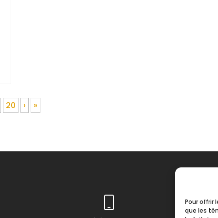
20
›
»
Pour offrir
que les té