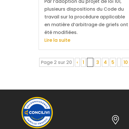
Par l’adoption du projet de loi 101,
plusieurs dispositions du Code du
travail sur la procédure applicable
en matière d’arbitrage de griefs ont
été modifiées.
Lire la suite
Page 2 sur 20
‹
1
2
3
4
5
10