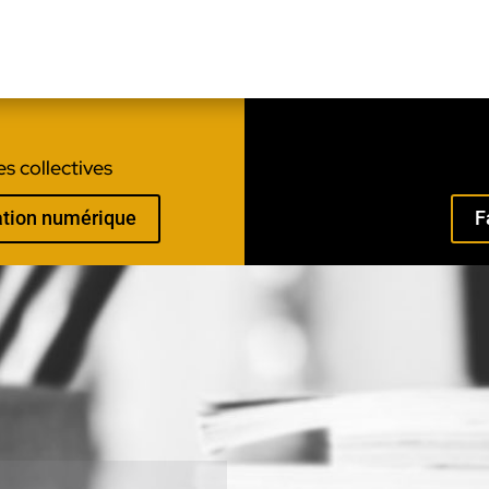
s collectives
mation numérique
F