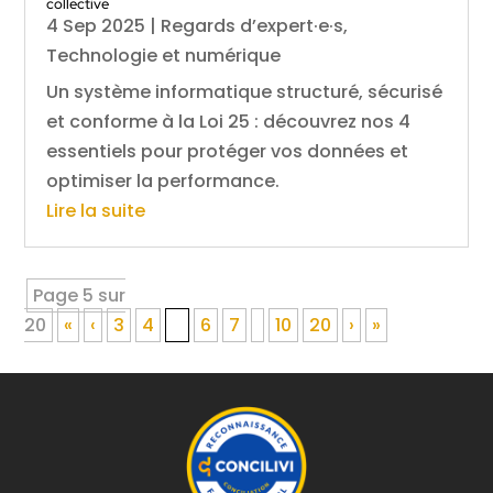
collective
4 Sep 2025
|
Regards d’expert·e·s
,
Technologie et numérique
Un système informatique structuré, sécurisé
et conforme à la Loi 25 : découvrez nos 4
essentiels pour protéger vos données et
optimiser la performance.
Lire la suite
Page 5 sur
20
«
‹
3
4
5
6
7
10
20
›
»