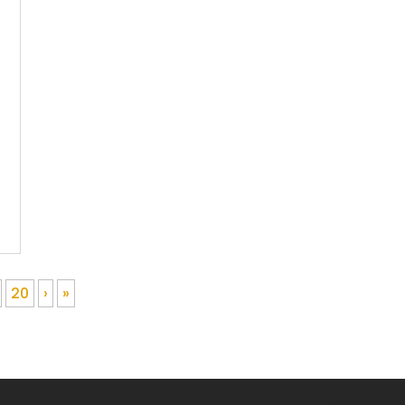
20
›
»