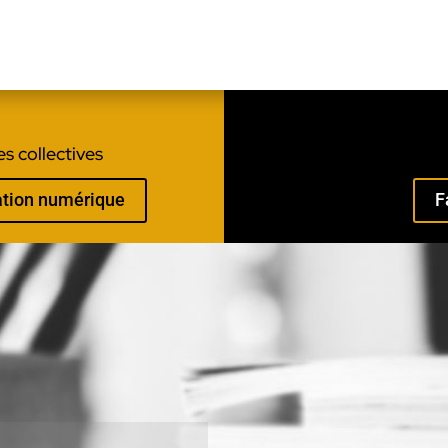
s collectives
mation numérique
F